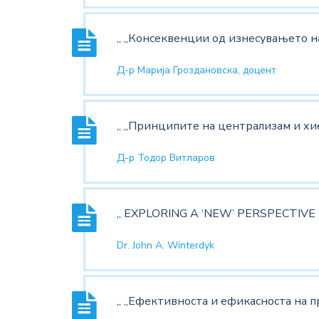
„ „Консеквенции од изнесувањето на
Д-р Марија Гроздановска, доцент
„ „Принципите на централизам и хи
Д-р Тодор Витларов
„ EXPLORING A ‘NEW’ PERSPECTIVE 
Dr. John A. Winterdyk
„ „Ефективноста и ефикасноста на п