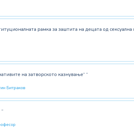
ституционалната рамка за заштита на децата од сексуалн
нативите на затворското казнување“ “
тин Битраков
 “
рофесор