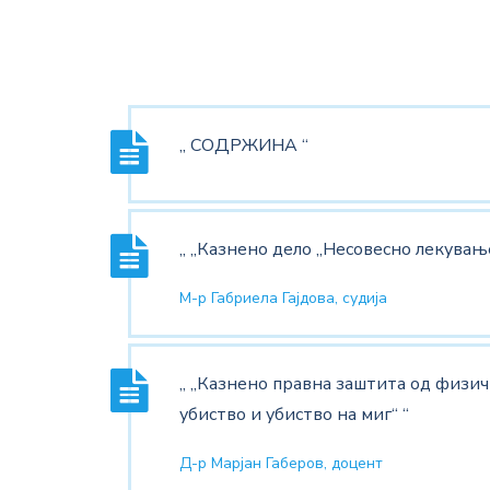
„ СОДРЖИНА “
„ „Казнено дело „Несовесно лекување 
М-р Габриела Гајдова, судија
„ „Казнено правна заштита од физич
убиство и убиство на миг“ “
Д-р Марјан Габеров, доцент