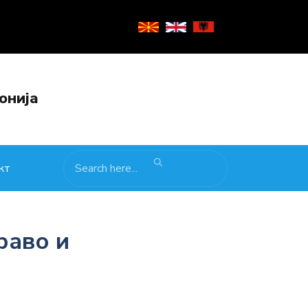
онија
кт
раво и