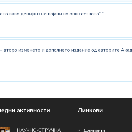
то како девијантни појави во општеството“ “
 – второ изменето и дополнето издание од авторите Акад
едни активности
Линкови
НАУЧНО-СТРУЧНА
Документи