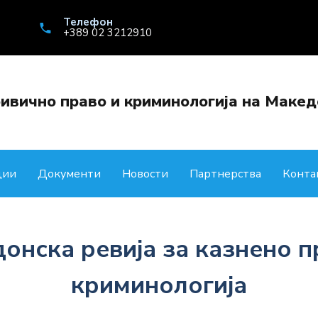
Телефон
+389 02 3212910
ивично право и криминологија на Макед
ции
Документи
Новости
Партнерства
Конта
онска ревија за казнено п
криминологија