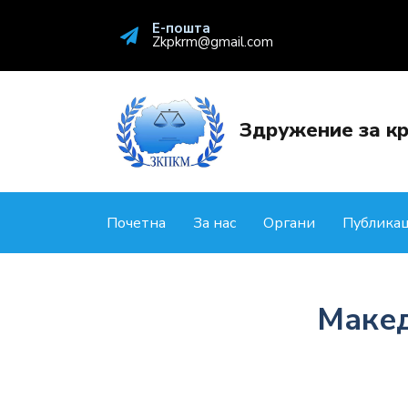
Е-пошта
Zkpkrm@gmail.com
Здружение за кр
Почетна
За нас
Органи
Публика
Макед