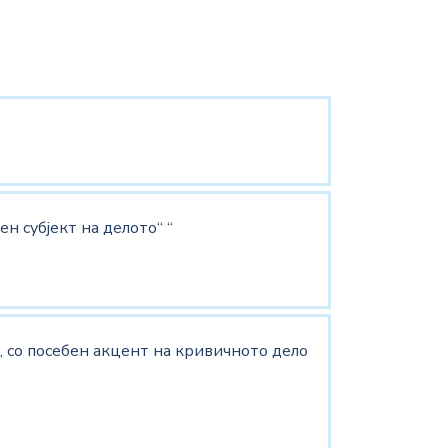
н субјект на делото“ “
, со посебен акцент на кривичното дело