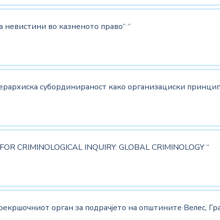
 невистини во казненото право“ “
ерархиска субординираност како организациски принципи
FOR CRIMINOLOGICAL INQUIRY: GLOBAL CRIMINOLOGY “
рекршочниот орган за подрачјето на општините Велес, Гра