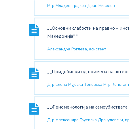
М-р Младен Трајков Деан Николов
„ „Основни слабости на правно – ин
Македонија“ “
Александра Роглева, асистент
„ „Придобивки од примена на алтер
Д-р Елена Мујоска Трпевска М-р Констан
„ „Феноменологија на самоубиствата“
Д-р Александра Груевска Дракулевски, п