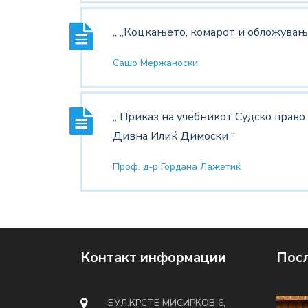
„ „Коцкањето, комарот и обложување
Сашо Мержаноски
„ Приказ на учебникот Судско право
Дивна Илиќ Димоски “
Проф. д-р Гордана Лажетиќ
Контакт информации
Посл
БУЛ.КРСТЕ МИСИРКОВ 6,